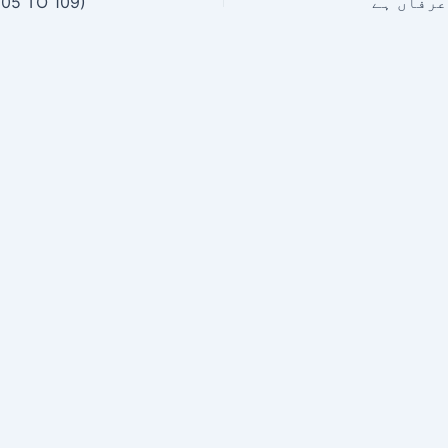
05 TO 109)
عرفاں ہے