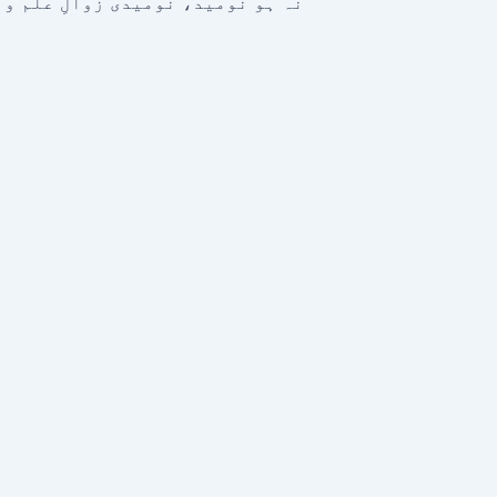
نہ ہو نومید، نومیدی زوالِ علم و 